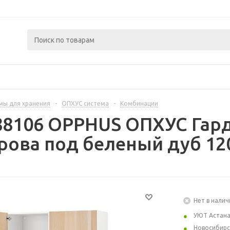
мы для хранения
-
ОПХУС система
-
Комбинации
88106 OPPHUS ОПХУС Гард
ова под беленый дуб 12
Нет в налич
УЮТ Астан
Новосибирс