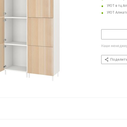
УЮТ в тц А
УЮТ Алмат
Наши менеджер
Поделит