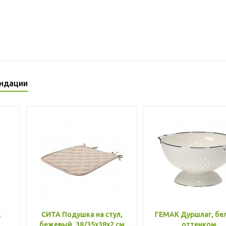
ндации
,
СИТА Подушка на стул,
ГЕМАК Дуршлаг, бе
бежевый, 38/35x38x2 см
оттенком