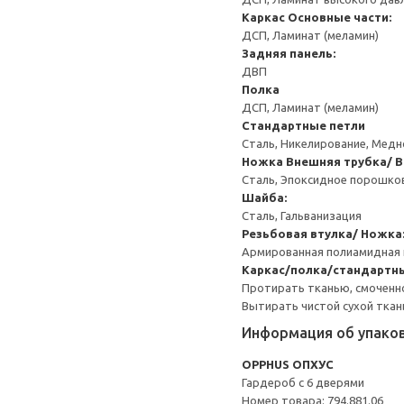
Каркас
Основные части:
ДСП, Ламинат (меламин)
Задняя панель:
ДВП
Полка
ДСП, Ламинат (меламин)
Стандартные петли
Сталь, Никелирование, Мед
Ножка
Внешняя трубка/ В
Сталь, Эпоксидное порошко
Шайба:
Сталь, Гальванизация
Резьбовая втулка/ Ножка
Армированная полиамидная 
Каркас/полка/стандартн
Протирать тканью, смоченн
Вытирать чистой сухой ткан
Информация об упако
OPPHUS ОПХУС
Гардероб с 6 дверями
Номер товара: 794.881.06