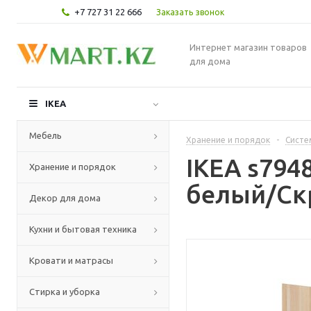
+7 727 31 22 666
Заказать звонок
Интернет магазин товаров
для дома
IKEA
Мебель
Хранение и порядок
-
Систе
IKEA s794
Хранение и порядок
белый/Скр
Декор для дома
Кухни и бытовая техника
Кровати и матрасы
Стирка и уборка