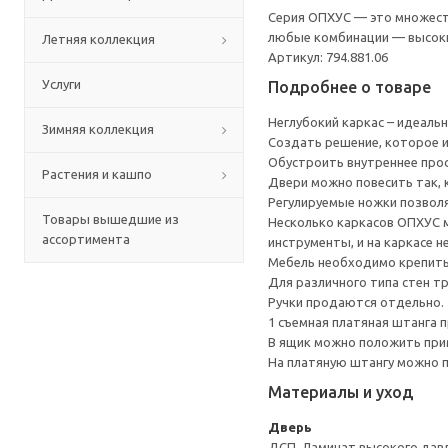
Серия ОПХУС — это множест
любые комбинации — высокие 
Летняя коллекция
Артикул: 794.881.06
Услуги
Подробнее о товаре
Неглубокий каркас – идеаль
Зимняя коллекция
Создать решение, которое 
Обустроить внутреннее прос
Растения и кашпо
Двери можно повесить так, 
Регулируемые ножки позвол
Товары вышедшие из
Несколько каркасов ОПХУС м
ассортимента
инструменты, и на каркасе 
Мебель необходимо крепить 
Для различного типа стен т
Ручки продаются отдельно.
1 съемная платяная штанга п
В ящик можно положить прим
На платяную штангу можно п
Материалы и уход
Дверь
ДСП, Ламинат высокого давл