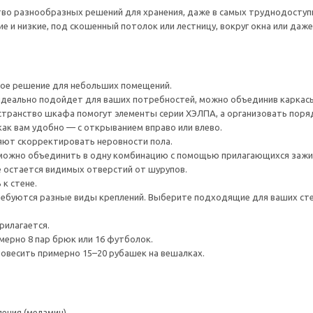
во разнообразных решений для хранения, даже в самых труднодоступ
и низкие, под скошенный потолок или лестницу, вокруг окна или даже 
ное решение для небольших помещений.
идеально подойдет для ваших потребностей, можно объединив каркасы
транство шкафа помогут элементы серии ХЭЛПА, а организовать поряд
как вам удобно — с открыванием вправо или влево.
яют скорректировать неровности пола.
ожно объединить в одну комбинацию с помощью прилагающихся зажимов
не остается видимых отверстий от шурупов.
к стене.
ребуются разные виды креплений. Выберите подходящие для ваших стен 
рилагается.
ерно 8 пар брюк или 16 футболок.
овесить примерно 15–20 рубашек на вешалках.
ения (меламин)