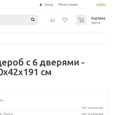
Вход
Регистрация
KZ
|
RU
0
Корзина
пуста
ероб с 6 дверями -
0x42x191 см
ии
а
Нет в наличии
к, Лента
Нет в наличии