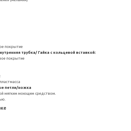
ное покрытие
нутренняя трубка/ Гайка с кольцевой вставкой:
вое покрытие
:
пластмасса
ые петли/ножка
ой мягким моющим средством.
ью.
вке