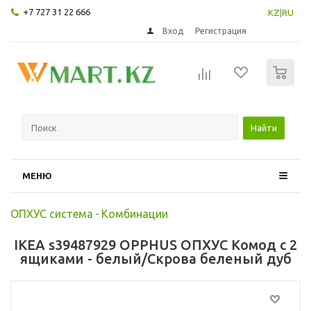
+7 727 31 22 666
KZ
|
RU
Вход
Регистрация
0
Найти
МЕНЮ
ОПХУС система
-
Комбинации
IKEA s39487929 OPPHUS ОПХУС Комод с 2
ящиками - белый/Скрова беленый дуб