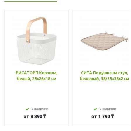
РИСАТОРП Корзина,
СИТА Подушка на стул,
белый, 25x26x18 см
бежевый, 38/35x38x2 см
В наличии
В наличии
от
8 890 ₸
от
1 790 ₸