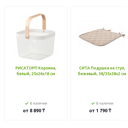
РИСАТОРП Корзина,
СИТА Подушка на стул,
белый, 25x26x18 см
бежевый, 38/35x38x2 см
В наличии
В наличии
от
8 890 ₸
от
1 790 ₸