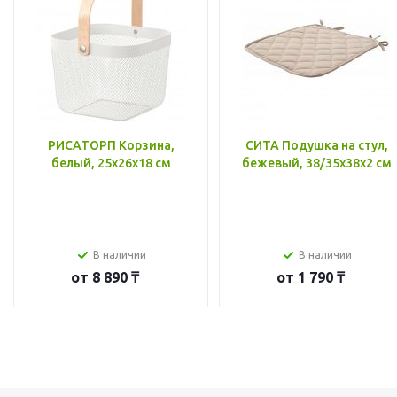
РИСАТОРП Корзина,
СИТА Подушка на стул,
белый, 25x26x18 см
бежевый, 38/35x38x2 см
В наличии
В наличии
от
8 890 ₸
от
1 790 ₸