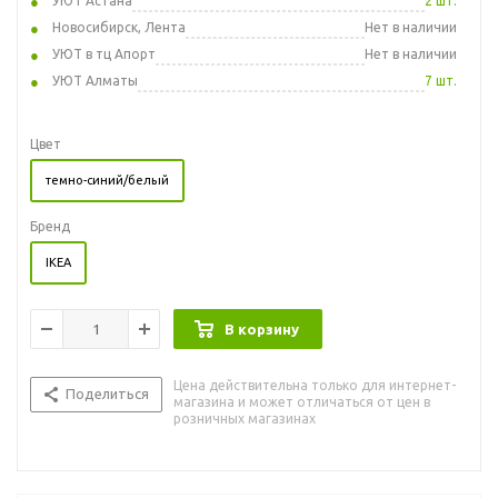
УЮТ Астана
2 шт.
Новосибирск, Лента
Нет в наличии
УЮТ в тц Апорт
Нет в наличии
УЮТ Алматы
7 шт.
Цвет
темно-синий/белый
Бренд
IKEA
В корзину
Цена действительна только для интернет-
Поделиться
магазина и может отличаться от цен в
розничных магазинах