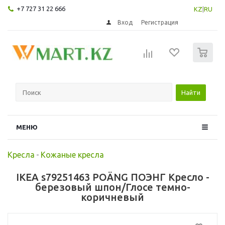
+7 727 31 22 666
KZ
|
RU
Вход
Регистрация
0
Найти
МЕНЮ
Кресла
-
Кожаные кресла
IKEA s79251463 POÄNG ПОЭНГ Кресло -
березовый шпон/Глосе темно-
коричневый