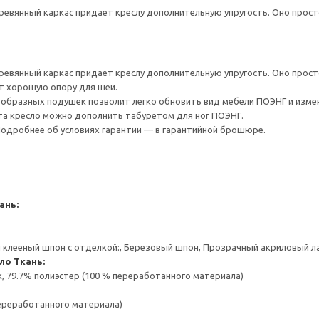
евянный каркас придает креслу дополнительную упругость. Оно прост
евянный каркас придает креслу дополнительную упругость. Оно прост
т хорошую опору для шеи.
образных подушек позволит легко обновить вид мебели ПОЭНГ и изме
а кресло можно дополнить табуретом для ног ПОЭНГ.
 Подробнее об условиях гарантии — в гарантийной брошюре.
ань:
клееный шпон с отделкой:, Березовый шпон, Прозрачный акриловый л
сло
Ткань:
к, 79.7% полиэстер (100 % переработанного материала)
переработанного материала)