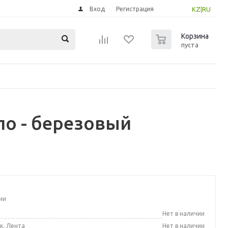
Вход
Регистрация
KZ
|
RU
0
Корзина
пуста
ло - березовый
ии
а
Нет в наличии
к, Лента
Нет в наличии