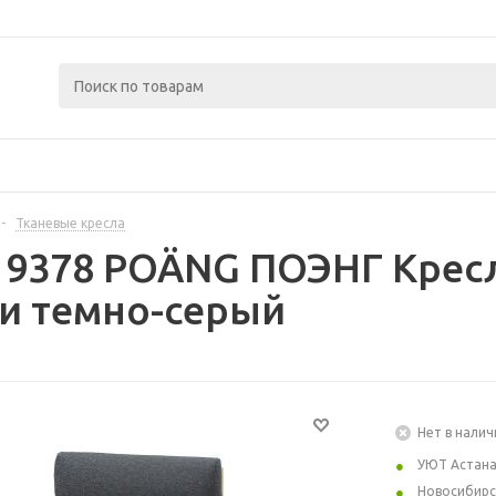
-
Тканевые кресла
19378 POÄNG ПОЭНГ Крес
и темно-серый
Нет в налич
УЮТ Астан
Новосибирс