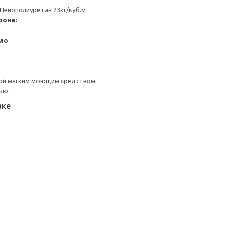
 Пенополиуретан 23кг/куб.м
рона:
сло
ой мягким моющим средством.
ью.
вке