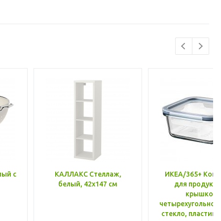
лый с
КАЛЛАКС Стеллаж,
ИКЕА/365+ Конт
белый, 42x147 см
для продукто
крышкой,
четырехугольной
стекло, пластик 