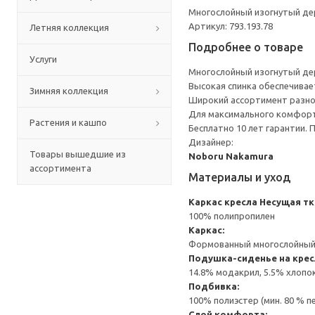
Многослойный изогнутый дер
Артикул: 793.193.78
Летняя коллекция
Подробнее о товаре
Услуги
Многослойный изогнутый дер
Высокая спинка обеспечивае
Зимняя коллекция
Широкий ассортимент разно
Для максимального комфорт
Растения и кашпо
Бесплатно 10 лет гарантии.
Дизайнер:
Товары вышедшие из
Noboru Nakamura
ассортимента
Материалы и уход
Каркас кресла
Несущая тк
100% полипропилен
Каркас:
Формованный многослойный 
Подушка-сиденье на кре
14.8% модакрил, 5.5% хлопо
Подбивка:
100% полиэстер (мин. 80 % 
Слой комфорта: