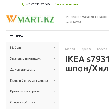
+7 727 31 22 666
Заказать звонок
Интернет магазин товаров
для дома
IKEA
Мебель
Мебель
-
Кресла
-
Кресла
IKEA s793
Хранение и порядок
шпон/Хил
Декор для дома
Кухни и бытовая техника
Кровати и матрасы
Стирка и уборка