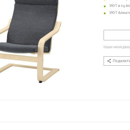
УЮТ в тц А
УЮТ Алмат
Наши менеджер
Поделит