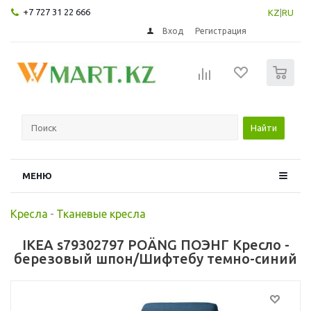
+7 727 31 22 666
KZ
|
RU
Вход
Регистрация
0
Найти
МЕНЮ
Кресла
-
Тканевые кресла
IKEA s79302797 POÄNG ПОЭНГ Кресло -
березовый шпон/Шифтебу темно-синий