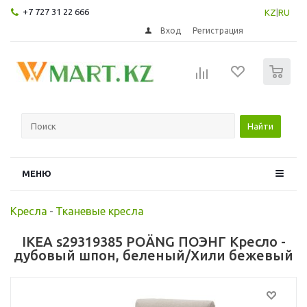
+7 727 31 22 666
KZ
|
RU
Вход
Регистрация
0
Найти
МЕНЮ
Кресла
-
Тканевые кресла
IKEA s29319385 POÄNG ПОЭНГ Кресло -
дубовый шпон, беленый/Хили бежевый