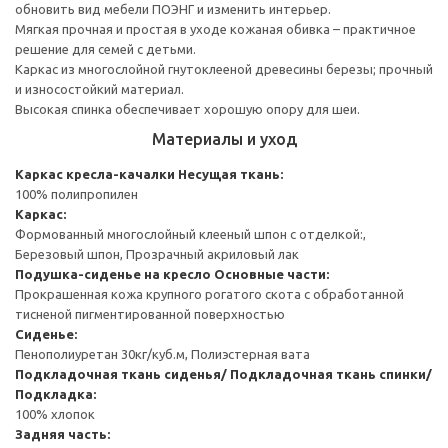
обновить вид мебели ПОЭНГ и изменить интерьер.
Мягкая прочная и простая в уходе кожаная обивка – практичное
решение для семей с детьми.
Каркас из многослойной гнутоклееной древесины березы; прочный
и износостойкий материал.
Высокая спинка обеспечивает хорошую опору для шеи.
Материалы и уход
Каркас кресла-качалки
Несущая ткань:
100% полипропилен
Каркас:
Формованный многослойный клееный шпон с отделкой:,
Березовый шпон, Прозрачный акриловый лак
Подушка-сиденье на кресло
Основные части:
Прокрашенная кожа крупного рогатого скота с обработанной
тисненой пигментированной поверхностью
Сиденье:
Пенополиуретан 30кг/куб.м, Полиэстерная вата
Подкладочная ткань сиденья/ Подкладочная ткань спинки/
Подкладка:
100% хлопок
Задняя часть: