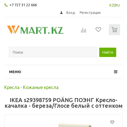
+7 727 31 22 666
KZ
|
RU
Вход
Регистрация
0
Найти
МЕНЮ
Кресла
-
Кожаные кресла
IKEA s29398759 POÄNG ПОЭНГ Кресло-
качалка - береза/Глосе белый с оттенком