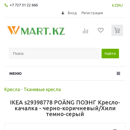
+7 727 31 22 666
KZ
|
RU
Вход
Регистрация
0
Найти
МЕНЮ
Кресла
-
Тканевые кресла
IKEA s29398778 POÄNG ПОЭНГ Кресло-
качалка - черно-коричневый/Хили
темно-серый