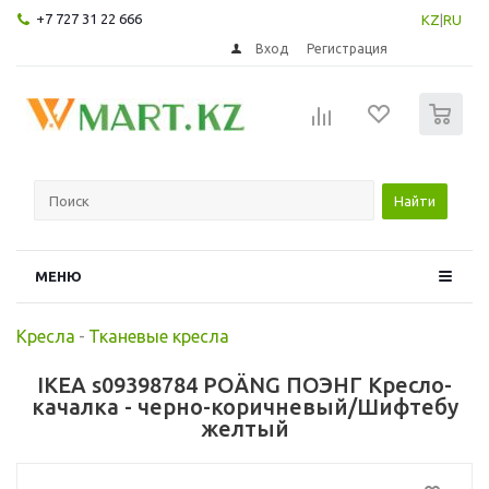
+7 727 31 22 666
KZ
|
RU
Вход
Регистрация
0
Найти
МЕНЮ
Кресла
-
Тканевые кресла
IKEA s09398784 POÄNG ПОЭНГ Кресло-
качалка - черно-коричневый/Шифтебу
желтый