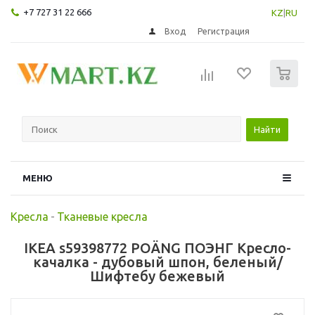
+7 727 31 22 666
KZ
|
RU
Вход
Регистрация
0
Найти
МЕНЮ
Кресла
-
Тканевые кресла
IKEA s59398772 POÄNG ПОЭНГ Кресло-
качалка - дубовый шпон, беленый/
Шифтебу бежевый