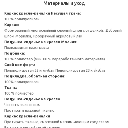
Материалы и уход
Каркас кресла-качалки
Несущая ткань:
100% полипропилен
Каркас:
Формованный многослойный клееный шпон с отделкой:, Дубовый
шпон, Морилка, Прозрачный акриловый лак
Подушка-сиденье на кресло
Молния:
Полиамидная пластмасса
Подбивка:
100% полиэстер (мин. 80 % переработанного материала)
Слой комфорта:
Пенополиуретан 35 кг/куб.м, Пенополиуретан 23 кг/куб.м
Подкладка, обратная сторона:
100% полипропилен
Ткань:
100 % полиэстер
Подушка-сиденье на кресло
Чистить пылесосом.
Протирать влажной тканью.
Каркас кресла-качалки
Протирать тканью, смоченной мягким моющим средством.
Вытирать чистой сухой тканью.