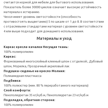
считается нормой для мебели для бытового использования.
Показатель более 30000 циклов означает высокую устойчивость
материала к истиранию.
Чехол имеет уровень светостойкости (способность
противостоять выцветанию) 5 по шкале от 1 до 8. В соответствии
с отраслевыми стандартами материал с уровнем светостойкости
4 или выше подходит для домашнего использования.
Материалы и уход
Каркас кресла-качалки
Несущая ткань:
100% полипропилен
Каркас:
Формованный многослойный клееный шпон с отделкой:, Дубовый
шпон, Морилка, Прозрачный акриловый лак
Подушка-сиденье на кресло
Молния:
Полиамидная пластмасса
Подбивка:
100% полиэстер (мин. 80 % переработанного материала)
Слой комфорта:
Пенополиуретан 35 кг/куб.м, Пенополиуретан 23 кг/куб.м
Подкладка, обратная сторона:
100% полипропилен