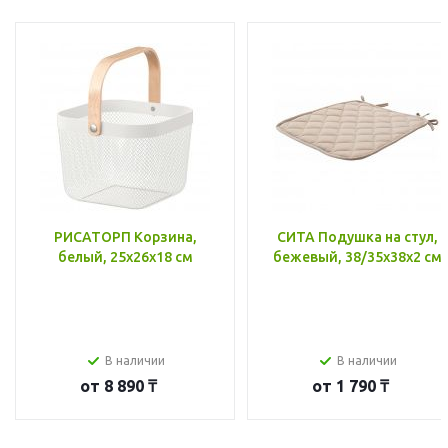
РИСАТОРП Корзина,
СИТА Подушка на стул,
белый, 25x26x18 см
бежевый, 38/35x38x2 см
В наличии
В наличии
от
8 890 ₸
от
1 790 ₸