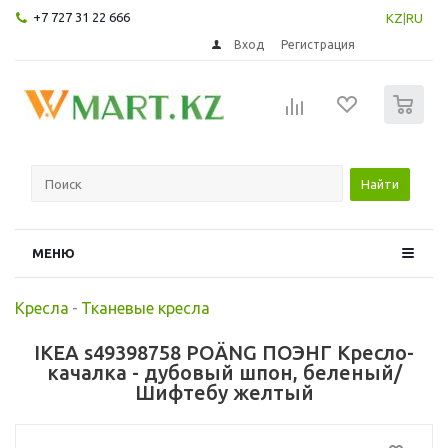
+7 727 31 22 666
KZ
|
RU
Вход
Регистрация
0
Найти
МЕНЮ
Кресла
-
Тканевые кресла
IKEA s49398758 POÄNG ПОЭНГ Кресло-
качалка - дубовый шпон, беленый/
Шифтебу желтый