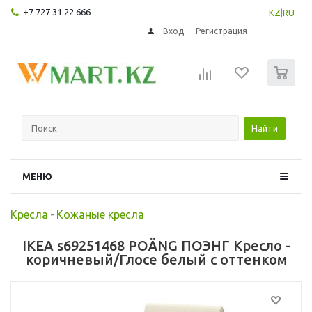
+7 727 31 22 666
KZ
|
RU
Вход
Регистрация
0
Найти
МЕНЮ
Кресла
-
Кожаные кресла
IKEA s69251468 POÄNG ПОЭНГ Кресло -
коричневый/Глосе белый с оттенком