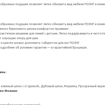
образных подушек позволит легко обновить вид мебели ПОЭНГ и изме
образных подушек позволит легко обновить вид мебели ПОЭНГ и изме
ееного березового шпона комфортно пружинит.
 практичное решение для семей с детьми. Легко поддерживать в чистот
т хорошую опору для шеи.
а кресло можно дополнить табуретом для ног ПОЭНГ.
 Подробнее об условиях гарантии — в гарантийной брошюре.
ань:
клееный шпон с отделкой:, Дубовый шпон, Морилка, Прозрачный акри
сло
Молния:
переработанного материала)