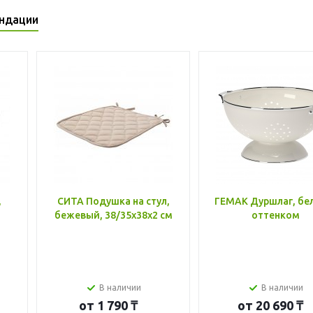
ндации
,
СИТА Подушка на стул,
ГЕМАК Дуршлаг, бе
бежевый, 38/35x38x2 см
оттенком
В наличии
В наличии
от
1 790 ₸
от
20 690 ₸