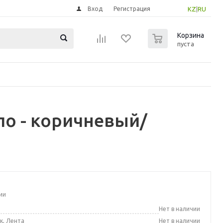
Вход
Регистрация
KZ
|
RU
0
Корзина
пуста
ло - коричневый/
ии
а
Нет в наличии
к, Лента
Нет в наличии