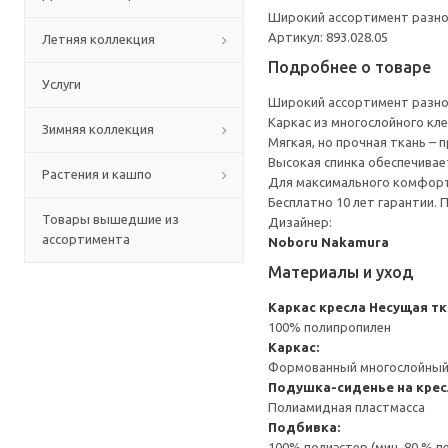
Широкий ассортимент разно
Артикул: 893.028.05
Летняя коллекция
Подробнее о товаре
Услуги
Широкий ассортимент разно
Каркас из многослойного кл
Зимняя коллекция
Мягкая, но прочная ткань –
Высокая спинка обеспечивае
Растения и кашпо
Для максимального комфорт
Бесплатно 10 лет гарантии.
Товары вышедшие из
Дизайнер:
ассортимента
Noboru Nakamura
Материалы и уход
Каркас кресла
Несущая тк
100% полипропилен
Каркас:
Формованный многослойный 
Подушка-сиденье на кре
Полиамидная пластмасса
Подбивка:
100% полиэстер (мин. 80 % 