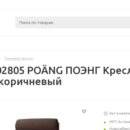
-
Тканевые кресла
02805 POÄNG ПОЭНГ Крес
коричневый
Нет в налич
УЮТ Астан
Новосибирс