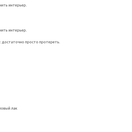
нить интерьер.
нить интерьер.
е: достаточно просто протереть.
ловый лак