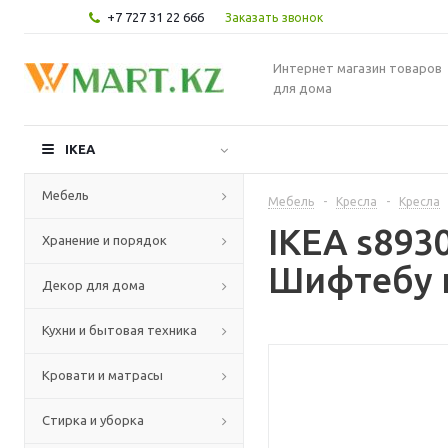
+7 727 31 22 666
Заказать звонок
Интернет магазин товаров
для дома
IKEA
Мебель
Мебель
-
Кресла
-
Кресла
IKEA s893
Хранение и порядок
Шифтебу 
Декор для дома
Кухни и бытовая техника
Кровати и матрасы
Стирка и уборка