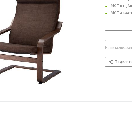
УЮТ в тц А
УЮТ Алмат
Наши менеджер
Поделит