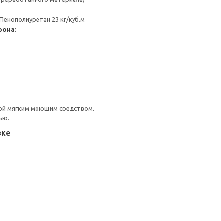
 Пенополиуретан 23 кг/куб.м
рона:
ой мягким моющим средством.
ью.
вке