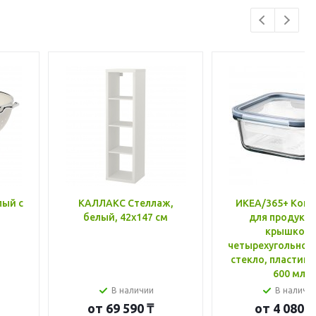
лый с
КАЛЛАКС Стеллаж,
ИКЕА/365+ Конт
белый, 42x147 см
для продукто
крышкой,
четырехугольной
стекло, пластик 
600 мл
В наличии
В наличи
от
69 590 ₸
от
4 080 ₸