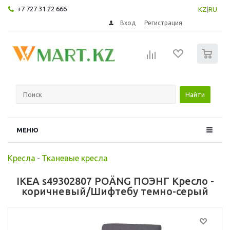
+7 727 31 22 666
KZ
|
RU
Вход
Регистрация
0
Найти
МЕНЮ
Кресла
-
Тканевые кресла
IKEA s49302807 POÄNG ПОЭНГ Кресло -
коричневый/Шифтебу темно-серый