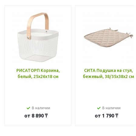
РИСАТОРП Корзина,
СИТА Подушка на стул,
белый, 25x26x18 см
бежевый, 38/35x38x2 см
В наличии
В наличии
от
8 890 ₸
от
1 790 ₸