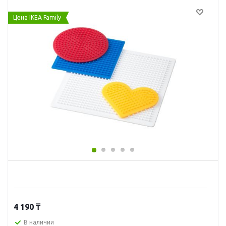
Цена IKEA Family
4 190
₸
В наличии