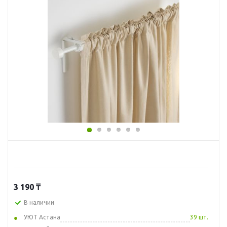
3 190
₸
В наличии
УЮТ Астана
39 шт.