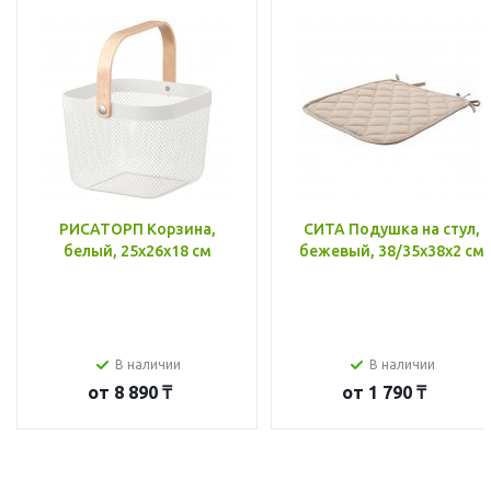
РИСАТОРП Корзина,
СИТА Подушка на стул,
белый, 25x26x18 см
бежевый, 38/35x38x2 см
В наличии
В наличии
от
8 890 ₸
от
1 790 ₸