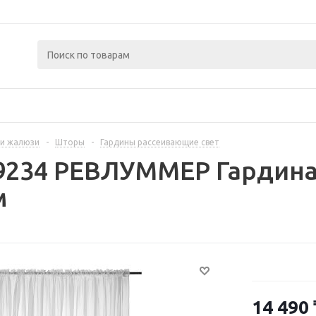
и жалюзи
-
Шторы
-
Гардины рассеивающие свет
9234 РЕВЛУММЕР Гардина,
м
14 490