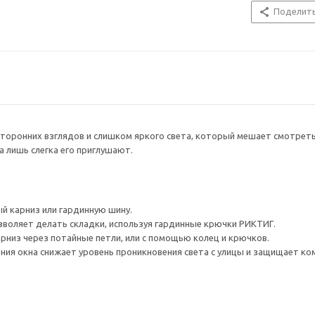
Поделит
торонних взглядов и слишком яркого света, который мешает смотреть
а лишь слегка его приглушают.
й карниз или гардинную шину.
зволяет делать складки, используя гардинные крючки РИКТИГ.
рниз через потайные петли, или с помощью колец и крючков.
ия окна снижает уровень проникновения света с улицы и защищает ко