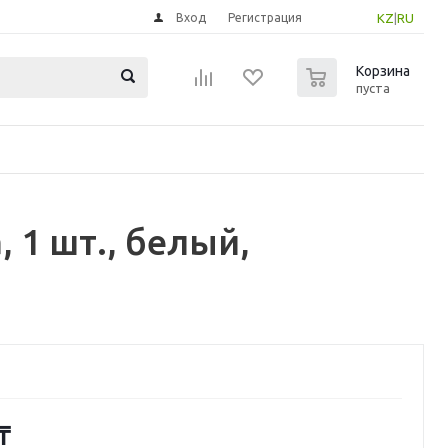
Вход
Регистрация
KZ
|
RU
0
Корзина
пуста
 1 шт., белый,
₸