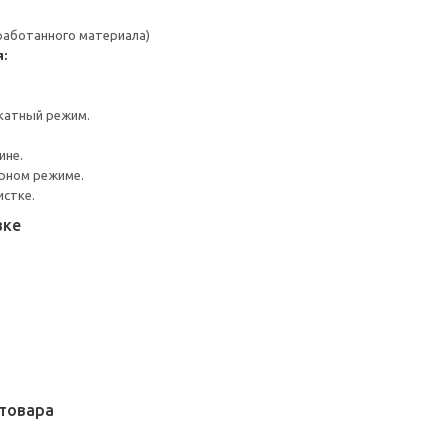
работанного материала)
:
катный режим.
ине.
урном режиме.
истке.
вке
товара