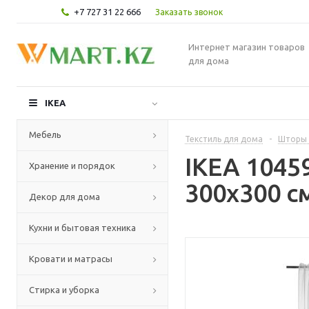
+7 727 31 22 666
Заказать звонок
Интернет магазин товаров
для дома
IKEA
Мебель
Текстиль для дома
-
Шторы 
IKEA 1045
Хранение и порядок
300x300 с
Декор для дома
Кухни и бытовая техника
Кровати и матрасы
Стирка и уборка