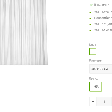
В наличии
УЮТ Астан
Новосибирс
УЮТ в тц А
УЮТ Алмат
Цвет
Размеры
300x300 см
Бренд
IKEA