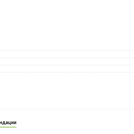
ндации