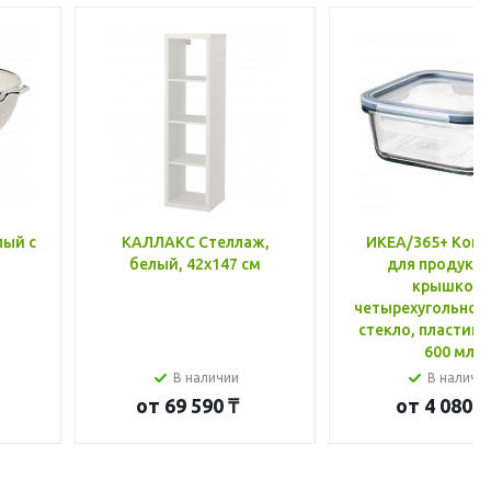
лый с
КАЛЛАКС Стеллаж,
ИКЕА/365+ Конт
белый, 42x147 см
для продукто
крышкой,
четырехугольной
стекло, пластик 
600 мл
В наличии
В наличи
от
69 590 ₸
от
4 080 ₸