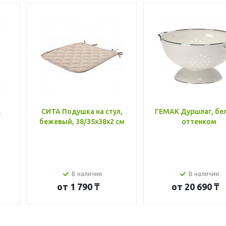
,
СИТА Подушка на стул,
ГЕМАК Дуршлаг, бе
бежевый, 38/35x38x2 см
оттенком
В наличии
В наличии
от
1 790 ₸
от
20 690 ₸