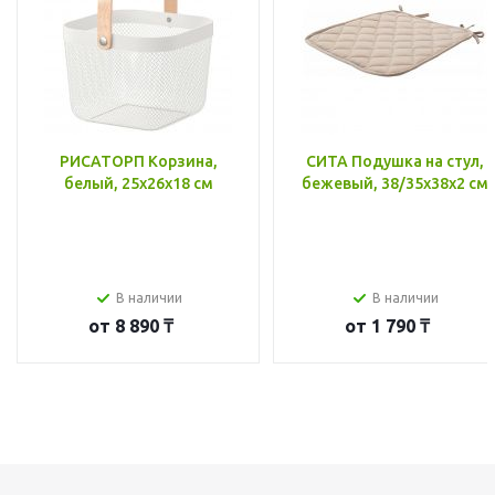
РИСАТОРП Корзина,
СИТА Подушка на стул,
белый, 25x26x18 см
бежевый, 38/35x38x2 см
В наличии
В наличии
от
8 890 ₸
от
1 790 ₸