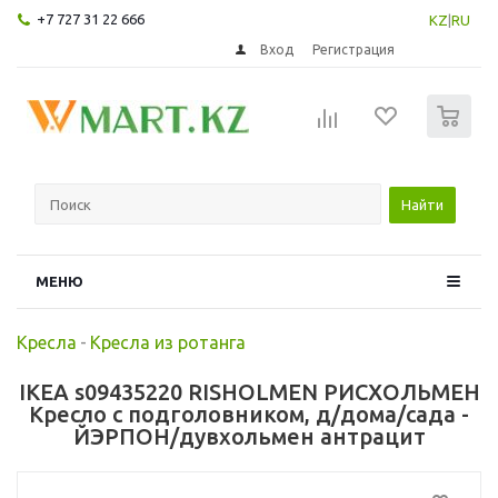
+7 727 31 22 666
KZ
|
RU
Вход
Регистрация
0
Найти
МЕНЮ
Кресла
-
Кресла из ротанга
IKEA s09435220 RISHOLMEN РИСХОЛЬМЕН
Кресло с подголовником, д/дома/сада -
ЙЭРПОН/дувхольмен антрацит