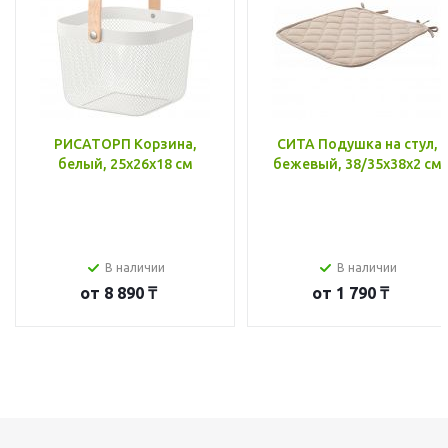
РИСАТОРП Корзина,
СИТА Подушка на стул,
белый, 25x26x18 см
бежевый, 38/35x38x2 см
В наличии
В наличии
от
8 890 ₸
от
1 790 ₸