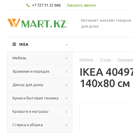
+7 727 31 22 666
Заказать звонок
Интернет магазин товаров
для дома
IKEA
Мебель
Мебель
-
Столы
-
Письмен
IKEA 404
Хранение и порядок
140x80 см
Декор для дома
Кухни и бытовая техника
Кровати и матрасы
Стирка и уборка