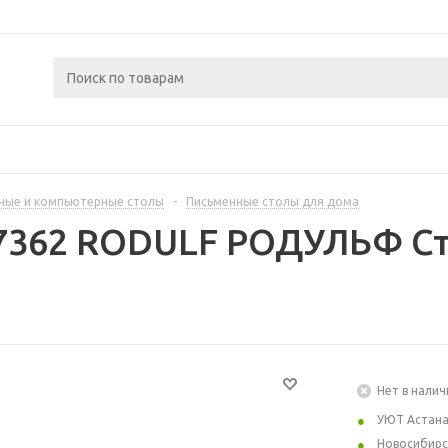
ные и компьютерные столы
-
Письменные столы для дома
97362 RODULF РОДУЛЬФ Ст
Нет в налич
УЮТ Астан
Новосибирс