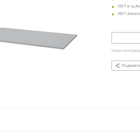
УЮТ в тц А
УЮТ Алмат
Наши менеджер
Поделит