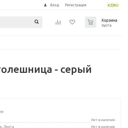
Вход
Регистрация
KZ
|
RU
0
Корзина
пуста
олешница - серый
ии
а
Нет в наличии
к, Лента
Нет в наличии