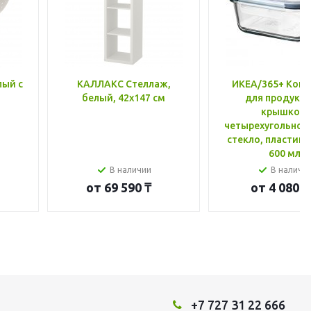
лый с
КАЛЛАКС Стеллаж,
ИКЕА/365+ Конт
белый, 42x147 см
для продукто
крышкой,
четырехугольной
стекло, пластик 
600 мл
В наличии
В наличи
от
69 590 ₸
от
4 080 ₸
+7 727 31 22 666