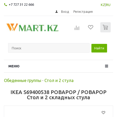
+7 727 31 22 666
KZ
|
RU
Вход
Регистрация
0
Найти
МЕНЮ
Обеденные группы
-
Стол и 2 стула
IKEA S69400538 РОВАРОР / РОВАРОР
Стол и 2 складных стула