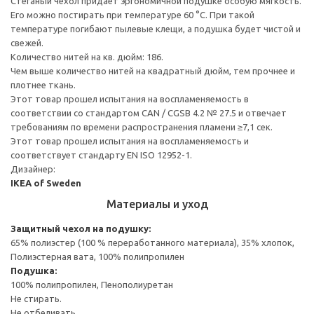
Стеганый чехол придает эргономичной подушке особую мягкость.
Его можно постирать при температуре 60 °C. При такой
температуре погибают пылевые клещи, а подушка будет чистой и
свежей.
Количество нитей на кв. дюйм: 186.
Чем выше количество нитей на квадратный дюйм, тем прочнее и
плотнее ткань.
Этот товар прошел испытания на воспламеняемость в
соответствии со стандартом CAN / CGSB 4.2 № 27.5 и отвечает
требованиям по времени распространения пламени ≥7,1 сек.
Этот товар прошел испытания на воспламеняемость и
соответствует стандарту EN ISO 12952-1.
Дизайнер:
IKEA of Sweden
Материалы и уход
Защитный чехол на подушку:
65% полиэстер (100 % переработанного материала), 35% хлопок,
Полиэстерная вата, 100% полипропилен
Подушка:
100% полипропилен, Пенополиуретан
Не стирать.
Не отбеливать.