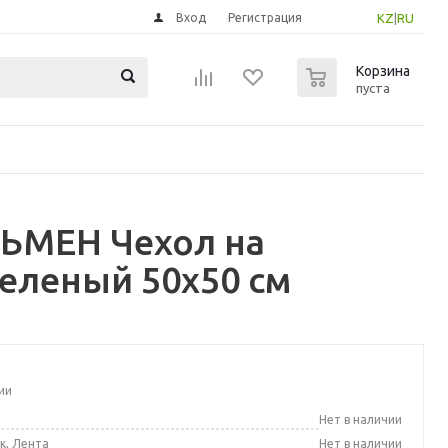
Вход
Регистрация
KZ
|
RU
0
Корзина
пуста
ЬМЕН Чехол на
еленый 50x50 см
ии
а
Нет в наличии
к, Лента
Нет в наличии