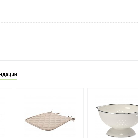
ндации