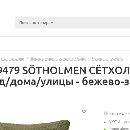
ь для спальни
-
Декоративные подушки и чехлы
-
Чехлы на подушки
79479 SÖTHOLMEN СЁТХОЛ
д/дома/улицы - бежево-з
Нет в налич
УЮТ Астан
Новосибирс