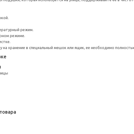
ркой.
ературный режим.
урном режиме.
истке.
 на хранение в специальный мешок или ящик, ее необходимо полность
вке
Н
лицы
товара