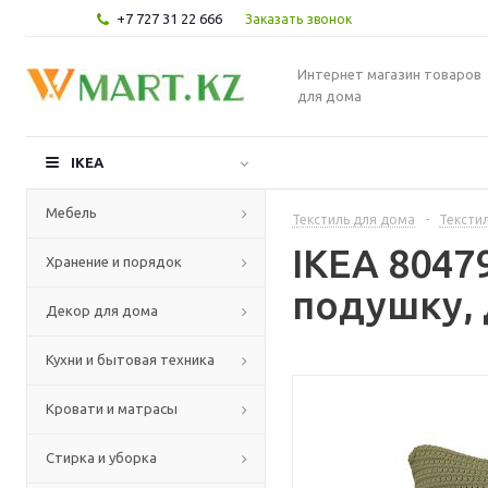
+7 727 31 22 666
Заказать звонок
Интернет магазин товаров
для дома
IKEA
Мебель
Текстиль для дома
-
Текстил
IKEA 804
Хранение и порядок
подушку, 
Декор для дома
Кухни и бытовая техника
Кровати и матрасы
Стирка и уборка