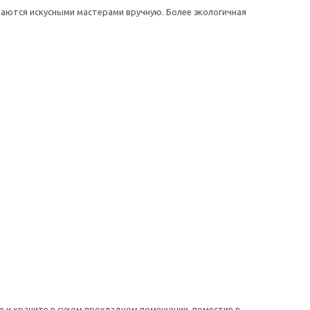
аются искусными мастерами вручную. Более экологичная
е и храните в сухом прохладном помещении, поместив в