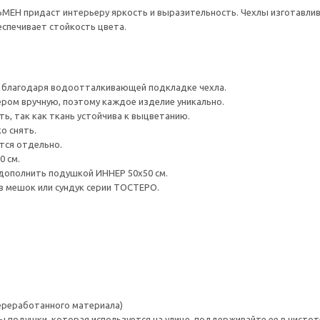
МЕН придаст интерьеру яркость и выразительность. Чехлы изготавлив
спечивает стойкость цвета.
 благодаря водоотталкивающей подкладке чехла.
ером вручную, поэтому каждое изделие уникально.
ь, так как ткань устойчива к выцветанию.
о снять.
тся отдельно.
0 см.
 дополнить подушкой ИННЕР 50x50 см.
в мешок или сундук серии ТОСТЕРО.
переработанного материала)
 подушки, которая используется на улице, поддерживайте ее в чистот