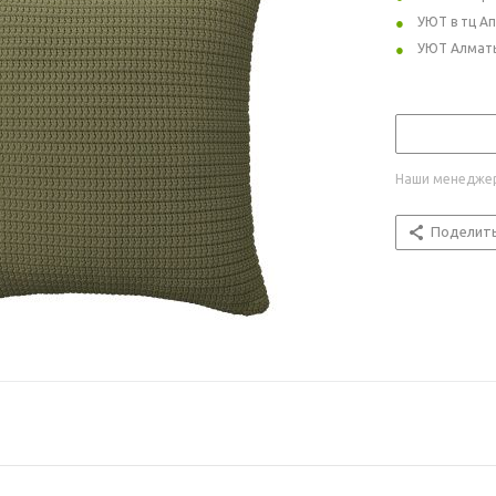
УЮТ в тц А
УЮТ Алмат
Наши менеджер
Поделит