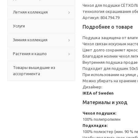
Чехол для подушки СЁТХОЛЬ
технология окрашивания обе
Летняя коллекция
Артикул: 804.794.79
Услуги
Подробнее о товаре
Подушка защищена от влаги
Зимняя коллекция
Чехол связан искусным маст
Цвет долго сохраняет яркост
Растения и кашпо
Благодаря молнии чехол легк
Внутренняя подушка продае
Товары вышедшие из
Подходит для подушек 50x5
ассортимента
При использовании на улице
Можно убирать на хранение 
Дизайнер:
IKEA of Sweden
Материалы и уход
Чехол подушки:
100% полипропилен
Подкладка:
100% полиэстер (мин. 90 % 
Чтобы продлить срок службы