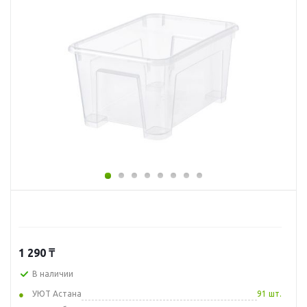
1 290
₸
В наличии
УЮТ Астана
91 шт.