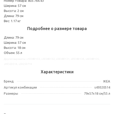
Номер товара: 803.764.43
Ширина: 57 см
Высота: 2 см
Длина: 79 см
Вес: 1.17 кг
Подробнее о размере товара
Длина: 79 см
Ширина: 57 см
Высота: 18 см
Объем: 55 л
Другие варианты: s19389133, s39389132, s59389131, s99389134, s69389135,
s49320514, s59259714
Характеристики
Бренд
IKEA
Артикул комбинации
s49320514
Размеры
79x57x18 см/55 л