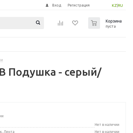
Вход
Регистрация
KZ
|
RU
0
Корзина
пуста
ки
 Подушка - серый/
ии
а
Нет в наличии
к, Лента
Нет в наличии