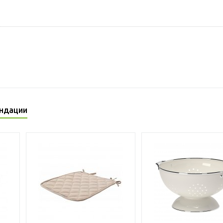
ндации