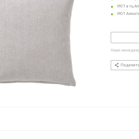
УЮТ в тц А
УЮТ Алмат
Наши менеджер
Поделит