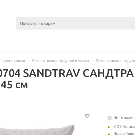
ь для спальни
-
Декоративные подушки и чехлы
-
Декоративные подуш
10704 SANDTRAV САНДТРАВ
45 см
Нет в налич
УЮТ Астан
Новосибирс