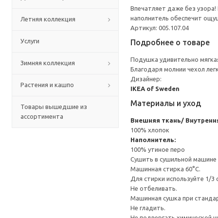
Впечатляет даже без узора!
наполнитель обеспечит ощущ
Летняя коллекция
Артикул: 005.107.04
Услуги
Подробнее о товаре
Подушка удивительно мягкая
Зимняя коллекция
Благодаря молнии чехол лег
Дизайнер:
Растения и кашпо
IKEA of Sweden
Материалы и уход
Товары вышедшие из
ассортимента
Внешняя ткань/ Внутрення
100% хлопок
Наполнитель:
100% утиное перо
Сушить в сушильной машине 
Машинная стирка 60°С.
Для стирки используйте 1/3
Не отбеливать.
Машинная сушка при стандарт
Не гладить.
Не подвергать химической ч