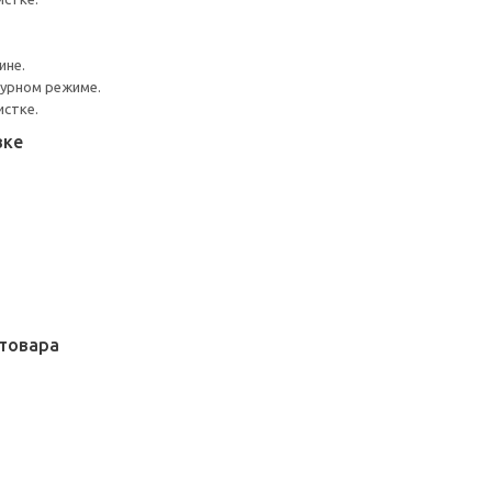
ине.
турном режиме.
истке.
вке
товара