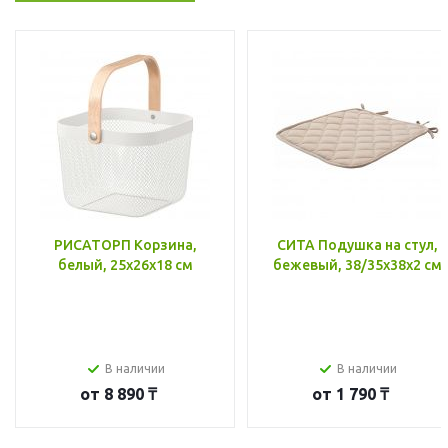
РИСАТОРП Корзина,
СИТА Подушка на стул,
белый, 25x26x18 см
бежевый, 38/35x38x2 см
В наличии
В наличии
от
8 890 ₸
от
1 790 ₸