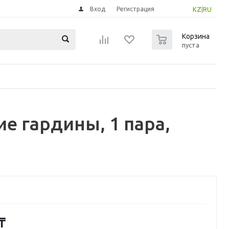
Вход
Регистрация
KZ
|
RU
0
Корзина
пуста
 гардины, 1 пара,
₸