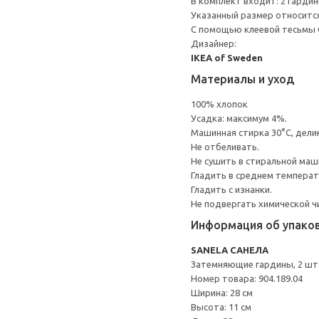
В комплект входит: 2 гардин
Указанный размер относится
С помощью клеевой тесьмы 
Дизайнер:
IKEA of Sweden
Материалы и уход
100% хлопок
Усадка: максимум 4%.
Машинная стирка 30°С, дели
Не отбеливать.
Не сушить в стиральной маш
Гладить в среднем темпера
Гладить с изнанки.
Не подвергать химической ч
Информация об упако
SANELA САНЕЛА
Затемняющие гардины, 2 шт
Номер товара: 904.189.04
Ширина: 28 см
Высота: 11 см