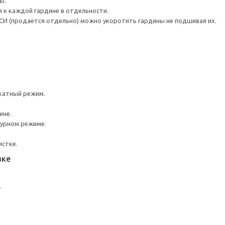
ы.
 к каждой гардине в отдельности.
СИ (продается отдельно) можно укоротить гардины не подшивая их.
катный режим.
ине.
турном режиме.
истке.
вке
.