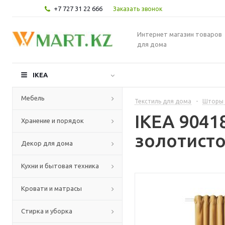
+7 727 31 22 666
Заказать звонок
Интернет магазин товаров
для дома
IKEA
Мебель
Текстиль для дома
-
Шторы 
IKEA 9041
Хранение и порядок
золотисто
Декор для дома
Кухни и бытовая техника
Кровати и матрасы
Стирка и уборка