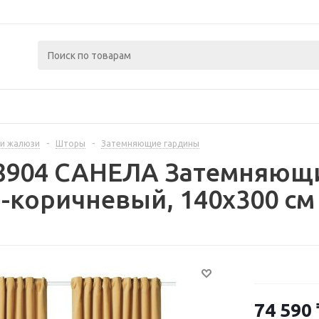
и жалюзи
-
Шторы
-
Затемняющие гардины
8904 САНЕЛА Затемняющие
-коричневый, 140x300 см
74 590