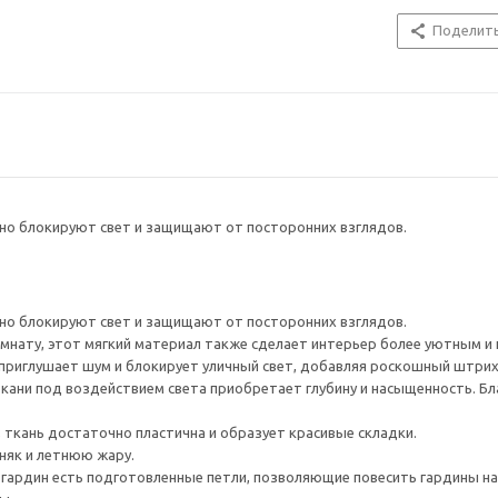
Поделит
о блокируют свет и защищают от посторонних взглядов.
о блокируют свет и защищают от посторонних взглядов.
омнату, этот мягкий материал также сделает интерьер более уютным 
риглушает шум и блокирует уличный свет, добавляя роскошный штрих
кани под воздействием света приобретает глубину и насыщенность. Б
, ткань достаточно пластична и образует красивые складки.
няк и летнюю жару.
 гардин есть подготовленные петли, позволяющие повесить гардины на