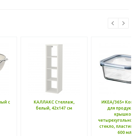
лый с
КАЛЛАКС Стеллаж,
ИКЕА/365+ Конт
белый, 42x147 см
для продукто
крышкой,
четырехугольной
стекло, пластик 
600 мл