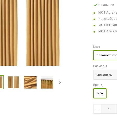
В наличии
УЮТ Астан
Новосибирс
УЮТ в тц А
УЮТ Алмат
Цвет
золотисто-ко
Размеры
140x300 см
Бренд
IKEA