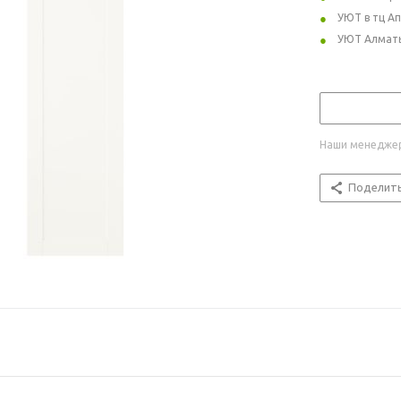
УЮТ в тц А
УЮТ Алмат
Наши менеджер
Поделит