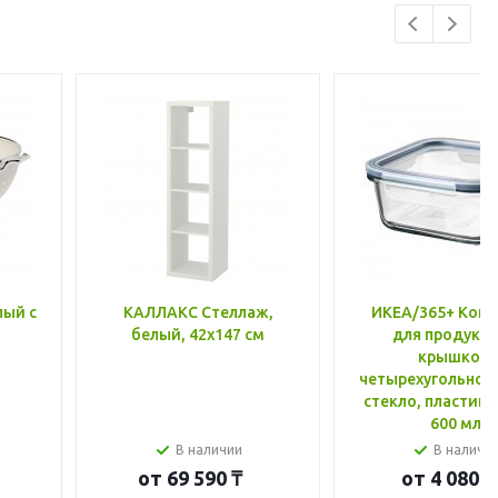
лый с
КАЛЛАКС Стеллаж,
ИКЕА/365+ Конт
белый, 42x147 см
для продукто
крышкой,
четырехугольной
стекло, пластик 
600 мл
В наличии
В наличи
от
69 590 ₸
от
4 080 ₸