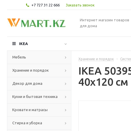
+7 727 31 22 666
Заказать звонок
Интернет магазин товаров
для дома
IKEA
Мебель
Хранение и порядок
-
Систе
IKEA 503
Хранение и порядок
40x120 см
Декор для дома
Кухни и бытовая техника
Кровати и матрасы
Стирка и уборка