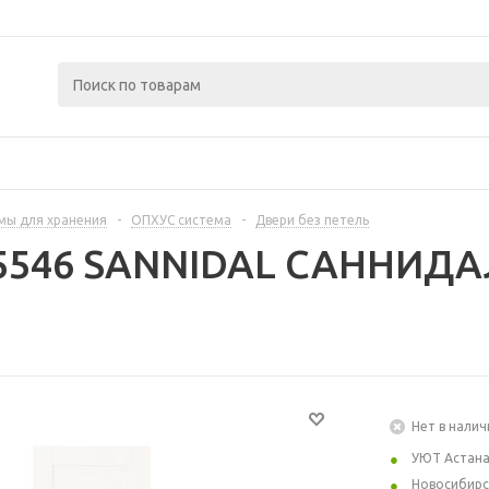
мы для хранения
-
ОПХУС система
-
Двери без петель
95546 SANNIDAL САННИДА
Нет в налич
УЮТ Астан
Новосибирс