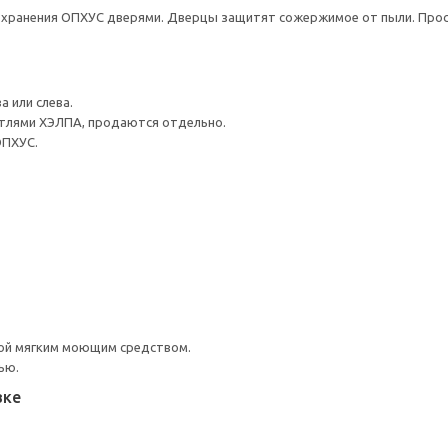
хранения ОПХУС дверями. Дверцы защитят сожержимое от пыли. Прос
 или слева.
тлями ХЭЛПА, продаются отдельно.
ОПХУС.
ой мягким моющим средством.
ью.
вке