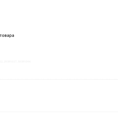
товара
52, 20395557, 50395546