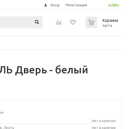
Вход
Регистрация
KZ
|
RU
0
Корзина
пуста
ЛЬ Дверь - белый
ии
а
Нет в наличии
к, Лента
Нет в наличии