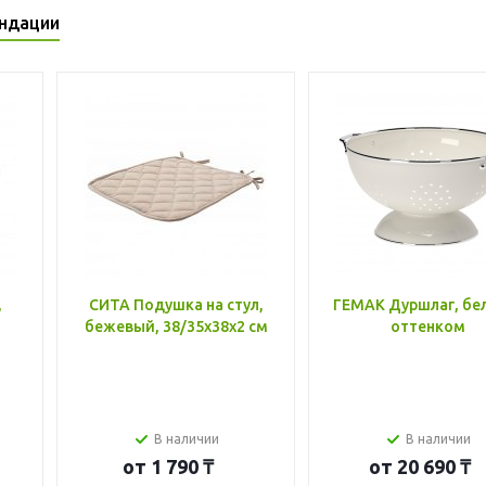
ндации
,
СИТА Подушка на стул,
ГЕМАК Дуршлаг, бе
бежевый, 38/35x38x2 см
оттенком
В наличии
В наличии
от
1 790 ₸
от
20 690 ₸