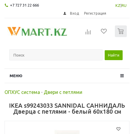
+7 727 31 22 666
KZ
|
RU
Вход
Регистрация
0
Найти
МЕНЮ
ОПХУС система
-
Двери с петлями
IKEA s99243033 SANNIDAL САННИДАЛЬ
Дверца с петлями - белый 60x180 см