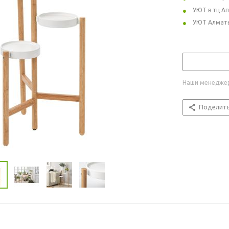
УЮТ в тц А
УЮТ Алмат
Наши менеджер
Поделит