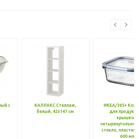
лый с
КАЛЛАКС Стеллаж,
ИКЕА/365+ Конт
белый, 42x147 см
для продукто
крышкой,
четырехугольной
стекло, пластик 
600 мл