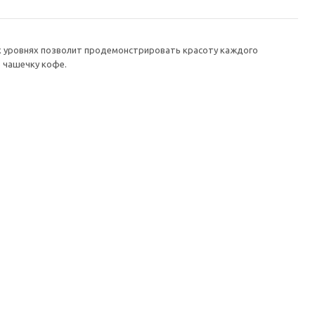
х уровнях позволит продемонстрировать красоту каждого
ь чашечку кофе.