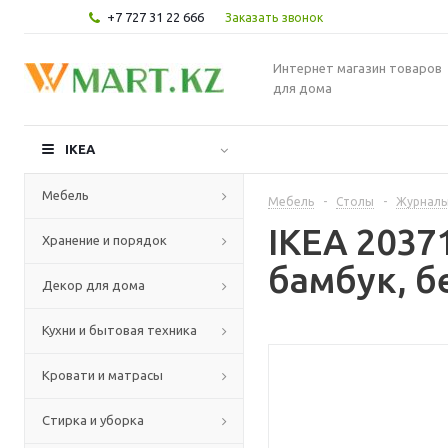
+7 727 31 22 666
Заказать звонок
Интернет магазин товаров
для дома
IKEA
Мебель
Мебель
-
Столы
-
Журналь
IKEA 2037
Хранение и порядок
бамбук, б
Декор для дома
Кухни и бытовая техника
Кровати и матрасы
Стирка и уборка