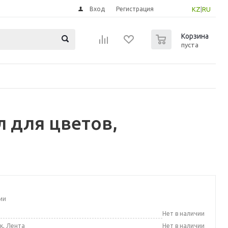
Вход
Регистрация
KZ
|
RU
0
Корзина
пуста
 для цветов,
ии
а
Нет в наличии
к, Лента
Нет в наличии