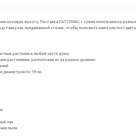
ния на новую высоту. Поставка САТСУМАС с тремя полочками на разны
подставку как придиванный столик, чтобы положить книгу или поставит
атные растения в любой части дома.
ми растениями, расположив их на разных уровнях.
ений.
и диаметром по 19 см.
ие
вый лак
ния пыли.