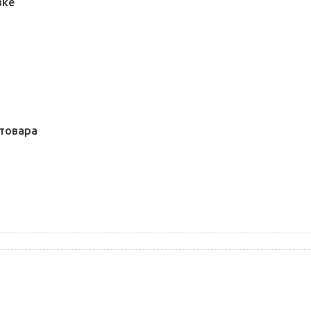
вке
товара