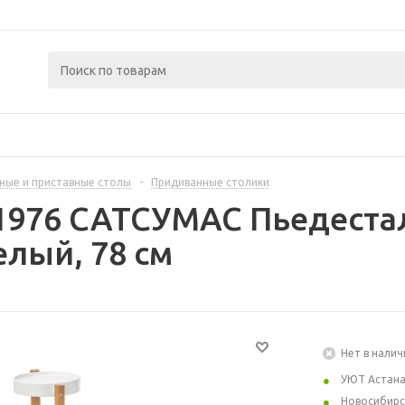
ные и приставные столы
-
Придиванные столики
1976 САТСУМАС Пьедестал
елый, 78 см
Нет в налич
УЮТ Астан
Новосибирс