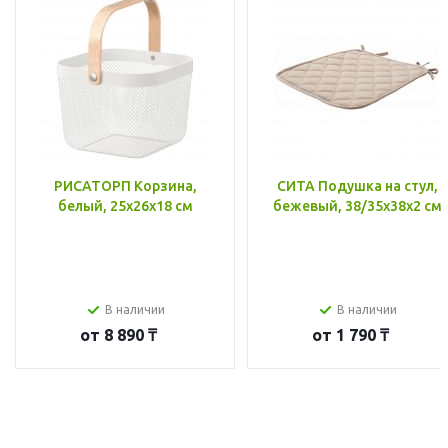
РИСАТОРП Корзина,
СИТА Подушка на стул,
белый, 25x26x18 см
бежевый, 38/35x38x2 см
В наличии
В наличии
от
8 890 ₸
от
1 790 ₸