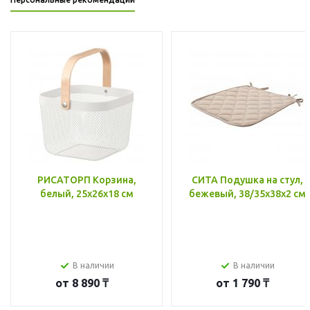
РИСАТОРП Корзина,
СИТА Подушка на стул,
белый, 25x26x18 см
бежевый, 38/35x38x2 см
В наличии
В наличии
от
8 890 ₸
от
1 790 ₸