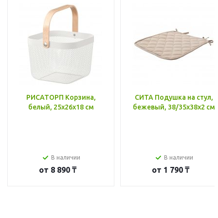
РИСАТОРП Корзина,
СИТА Подушка на стул,
белый, 25x26x18 см
бежевый, 38/35x38x2 см
В наличии
В наличии
от
8 890 ₸
от
1 790 ₸