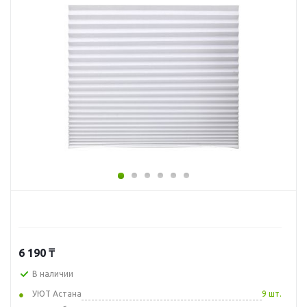
6 190
₸
В наличии
УЮТ Астана
9 шт.