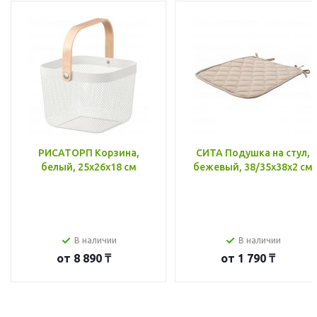
РИСАТОРП Корзина,
СИТА Подушка на стул,
белый, 25x26x18 см
бежевый, 38/35x38x2 см
В наличии
В наличии
от
8 890 ₸
от
1 790 ₸