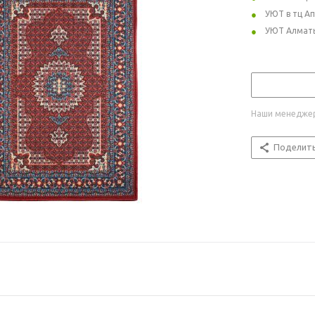
УЮТ в тц А
УЮТ Алмат
Наши менеджер
Поделит