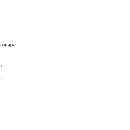
товара
м²
25