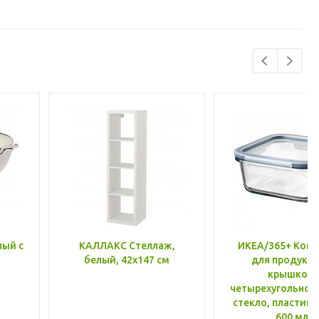
лый с
КАЛЛАКС Стеллаж,
ИКЕА/365+ Конт
белый, 42x147 см
для продукто
крышкой,
четырехугольной
стекло, пластик 
600 мл