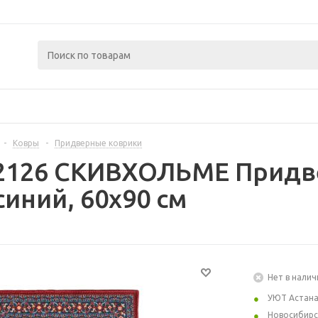
-
Ковры
-
Придверные коврики
72126 СКИВХОЛЬМЕ Придв
синий, 60x90 см
Нет в налич
УЮТ Астан
Новосибирс