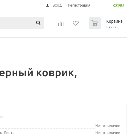
Вход
Регистрация
KZ
|
RU
0
Корзина
пуста
ерный коврик,
ии
а
Нет в наличии
к, Лента
Нет в наличии