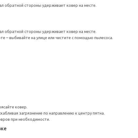
л обратной стороны удерживает ковер на месте.
л обратной стороны удерживает ковер на месте.
те – выбивайте на улице или чистите с помощью пылесоса.
рясайте ковер.
скабливая загрязнение по направлению к центру пятна.
овров при необходимости.
вке