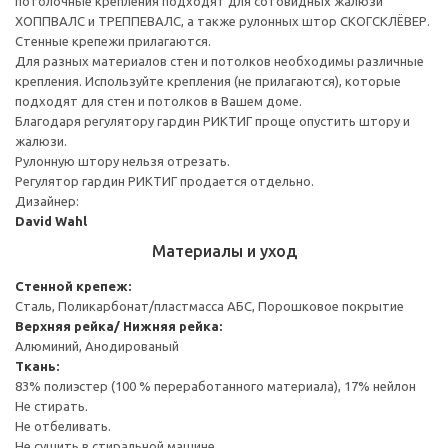
потолочные крепления подходят для сотовидных жалюзи
ХОППВАЛС и ТРЕППЕВАЛС, а также рулонных штор СКОГСКЛЁВЕР.
Стенные крепежи прилагаются.
Для разных материалов стен и потолков необходимы различные
крепления. Используйте крепления (не прилагаются), которые
подходят для стен и потолков в Вашем доме.
Благодаря регулятору гардин РИКТИГ проще опустить штору и
жалюзи.
Рулонную штору нельзя отрезать.
Регулятор гардин РИКТИГ продается отдельно.
Дизайнер:
David Wahl
Материалы и уход
Стенной крепеж:
Сталь, Поликарбонат/пластмасса АБС, Порошковое покрытие
Верхняя рейка/ Нижняя рейка:
Алюминий, Анодированый
Ткань:
83% полиэстер (100 % переработанного материала), 17% нейлон
Не стирать.
Не отбеливать.
Не сушить в стиральной машине.