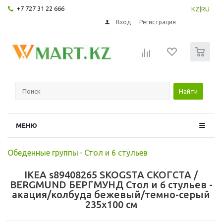
+7 727 31 22 666
KZ
|
RU
Вход
Регистрация
0
Найти
МЕНЮ
Обеденные группы
-
Стол и 6 стульев
IKEA s89408265 SKOGSTA СКОГСТА /
BERGMUND БЕРГМУНД Стол и 6 стульев -
акация/колбуда бежевый/темно-серый
235x100 см