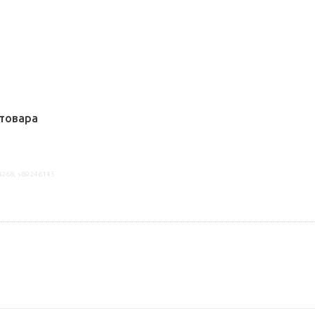
товара
8268, s89246145