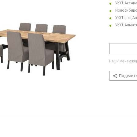
УЮТ Астан
Новосибирс
УЮТ в тц А
УЮТ Алмат
Наши менеджер
Поделит