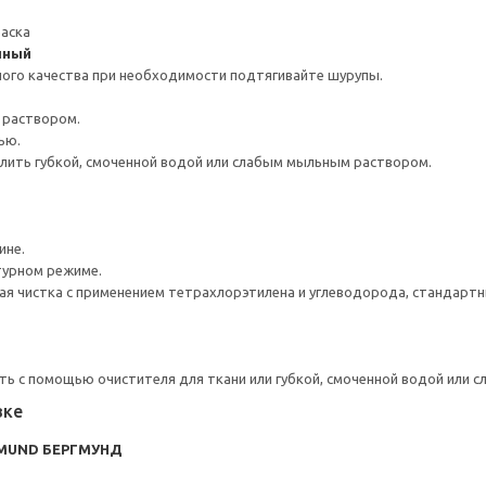
раска
нный
ого качества при необходимости подтягивайте шурупы.
 раствором.
ью.
лить губкой, смоченной водой или слабым мыльным раствором.
ине.
турном режиме.
я чистка с применением тетрахлорэтилена и углеводорода, стандарт
ь с помощью очистителя для ткани или губкой, смоченной водой или 
вке
GMUND БЕРГМУНД