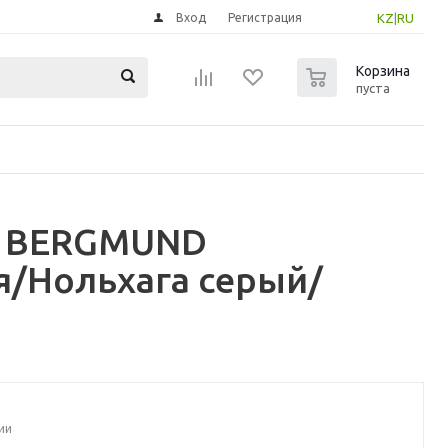
Вход
Регистрация
KZ
|
RU
0
Корзина
пуста
 / BERGMUND
я/Нольхага серый/
ии