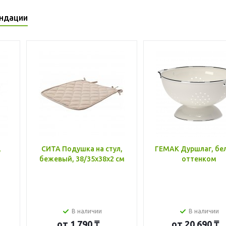
ндации
,
СИТА Подушка на стул,
ГЕМАК Дуршлаг, бе
бежевый, 38/35x38x2 см
оттенком
В наличии
В наличии
от
1 790 ₸
от
20 690 ₸