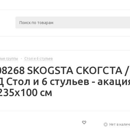
ые группы
-
Стол и 6 стульев
408268 SKOGSTA СКОГСТА
Стол и 6 стульев - акаци
35x100 см
Нет в налич