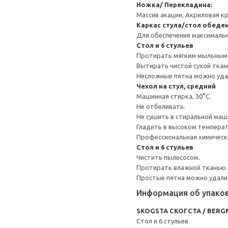
Ножка/ Перекладина:
Массив акации, Акриловая к
Каркас стула/стол обеде
Для обеспечения максимальн
Стол и 6 стульев
Протирать мягким мыльным
Вытирать чистой сухой ткан
Несложные пятна можно уда
Чехол на стул, средний
Машинная стирка, 30°С.
Не отбеливать.
Не сушить в стиральной маш
Гладить в высоком темпера
Профессиональная химическа
Стол и 6 стульев
Чистить пылесосом.
Протирать влажной тканью.
Простые пятна можно удалит
Информация об упако
SKOGSTA СКОГСТА / BER
Стол и 6 стульев