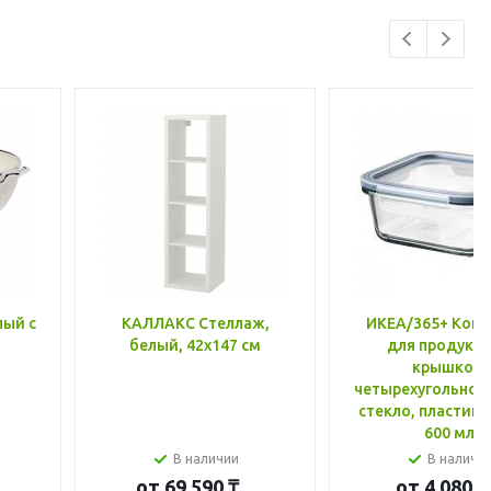
лый с
КАЛЛАКС Стеллаж,
ИКЕА/365+ Конт
белый, 42x147 см
для продукто
крышкой,
четырехугольной
стекло, пластик 
600 мл
В наличии
В наличи
от
69 590 ₸
от
4 080 ₸