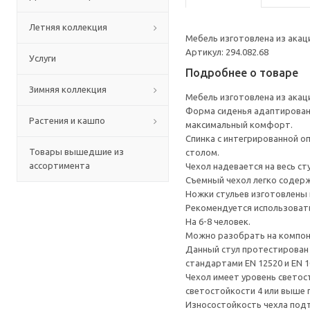
Летняя коллекция
Мебель изготовлена из акац
Артикул: 294.082.68
Услуги
Подробнее о товаре
Зимняя коллекция
Мебель изготовлена из акац
Форма сиденья адаптирована
Растения и кашпо
максимальный комфорт.
Спинка с интегрированной о
Товары вышедшие из
столом.
ассортимента
Чехол надевается на весь ст
Съемный чехол легко содерж
Ножки стульев изготовлены 
Рекомендуется использоват
На 6-8 человек.
Можно разобрать на компоне
Данный стул протестирован 
стандартами EN 12520 и EN 1
Чехол имеет уровень светос
светостойкости 4 или выше
Износостойкость чехла подт