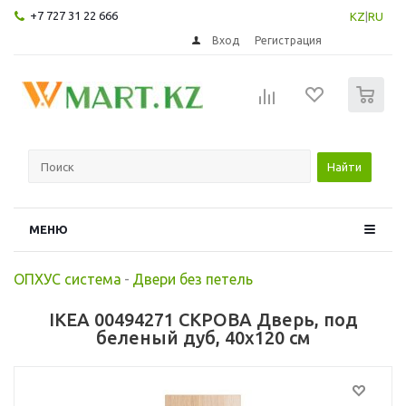
+7 727 31 22 666
KZ
|
RU
Вход
Регистрация
0
Найти
МЕНЮ
ОПХУС система
-
Двери без петель
IKEA 00494271 СКРОВА Дверь, под
беленый дуб, 40x120 см