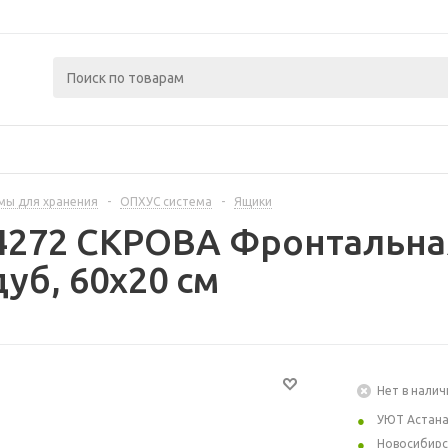
мы для хранения
-
ОПХУС система
-
Ящики
4272 СКРОВА Фронтальна
уб, 60x20 см
Нет в налич
УЮТ Астан
Новосибирс