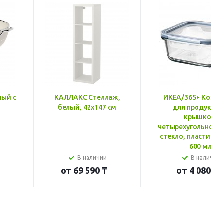
лый с
КАЛЛАКС Стеллаж,
ИКЕА/365+ Конт
белый, 42x147 см
для продукто
крышкой,
четырехугольной
стекло, пластик 
600 мл
В наличии
В наличи
от
69 590 ₸
от
4 080 ₸