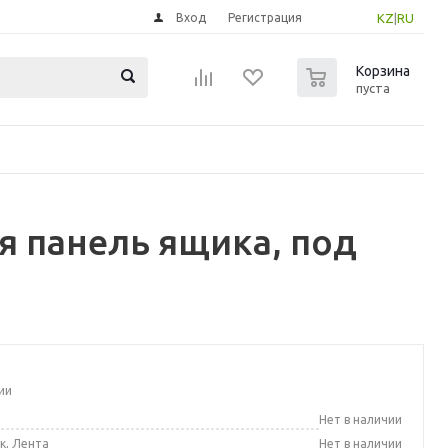
Вход
Регистрация
KZ
|
RU
0
Корзина
пуста
я панель ящика, под
ии
а
Нет в наличии
к, Лента
Нет в наличии