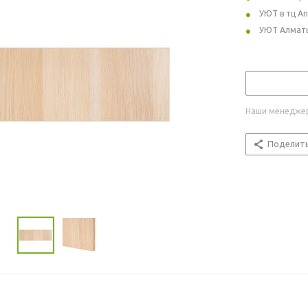
УЮТ в тц А
УЮТ Алмат
Наши менеджер
Поделит