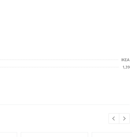
IKEA
1,39