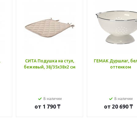
,
СИТА Подушка на стул,
ГЕМАК Дуршлаг, бе
бежевый, 38/35x38x2 см
оттенком
В наличии
В наличии
от
1 790 ₸
от
20 690 ₸