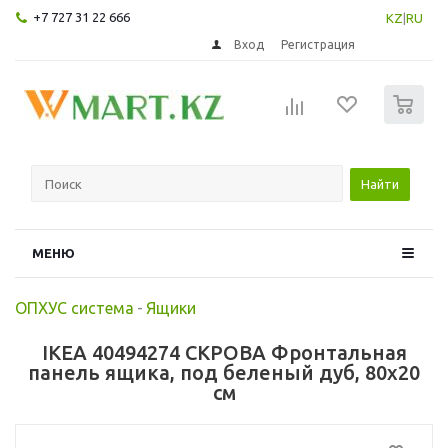
+7 727 31 22 666
KZ
|
RU
Вход
Регистрация
0
Найти
МЕНЮ
ОПХУС система
-
Ящики
IKEA 40494274 СКРОВА Фронтальная
панель ящика, под беленый дуб, 80x20
см