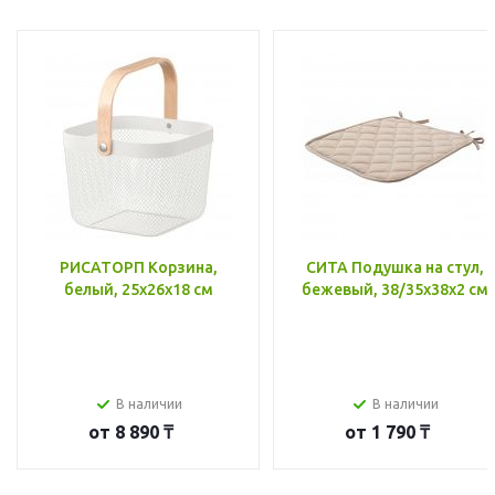
РИСАТОРП Корзина,
СИТА Подушка на стул,
белый, 25x26x18 см
бежевый, 38/35x38x2 см
В наличии
В наличии
от
8 890 ₸
от
1 790 ₸