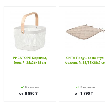
РИСАТОРП Корзина,
СИТА Подушка на стул,
белый, 25x26x18 см
бежевый, 38/35x38x2 см
В наличии
В наличии
от
8 890 ₸
от
1 790 ₸