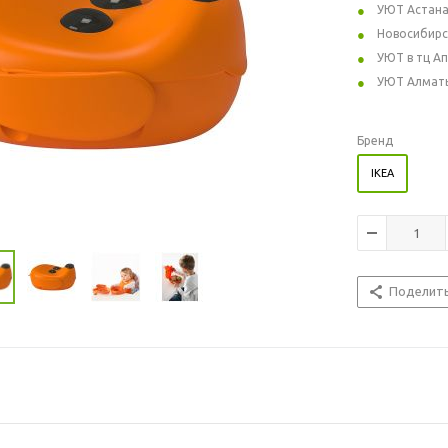
УЮТ Астан
Новосибирс
УЮТ в тц А
УЮТ Алмат
Бренд
IKEA
Поделит