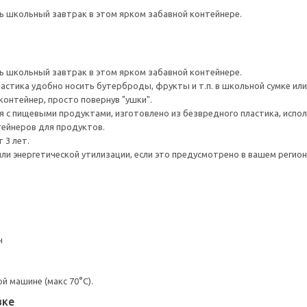
ь школьный завтрак в этом ярком забавной контейнере.
ь школьный завтрак в этом ярком забавной контейнере.
ластика удобно носить бутерброды, фрукты и т.п. в школьной сумке или
контейнер, просто повернув "ушки".
 с пищевыми продуктами, изготовлено из безвредного пластика, испо
тейнеров для продуктов.
 3 лет.
ли энергетической утилизации, если это предусмотрено в вашем регион
н
 машине (макс 70°С).
вке