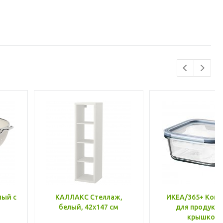
лый с
КАЛЛАКС Стеллаж,
ИКЕА/365+ Конт
белый, 42x147 см
для продукто
крышкой,