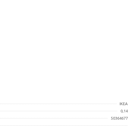
IKEA
0,14
50364677