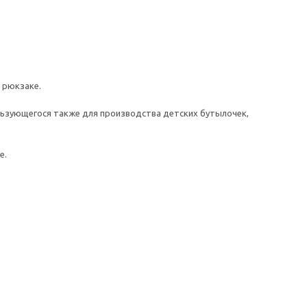
 рюкзаке.
льзующегося также для производства детских бутылочек,
е.