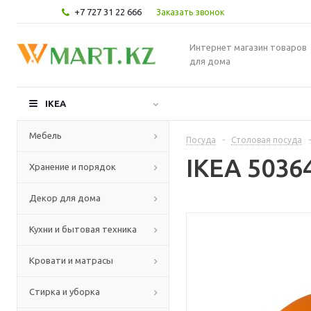
+7 727 31 22 666
Заказать звонок
Интернет магазин товаров
для дома
IKEA
Мебель
Посуда
-
Столовая посуда
-
IKEA 5036
Хранение и порядок
Декор для дома
Кухни и бытовая техника
Кровати и матрасы
Стирка и уборка