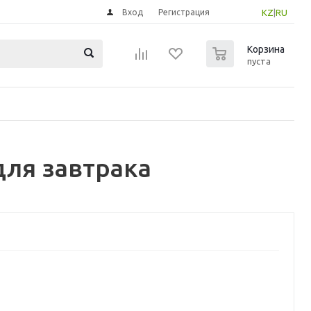
Вход
Регистрация
KZ
|
RU
0
Корзина
пуста
для завтрака